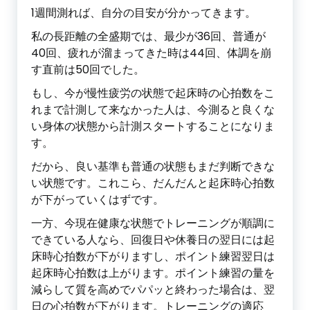
1週間測れば、自分の目安が分かってきます。
私の長距離の全盛期では、最少が36回、普通が
40回、疲れが溜まってきた時は44回、体調を崩
す直前は50回でした。
もし、今が慢性疲労の状態で起床時の心拍数をこ
れまで計測して来なかった人は、今測ると良くな
い身体の状態から計測スタートすることになりま
す。
だから、良い基準も普通の状態もまだ判断できな
い状態です。これこら、だんだんと起床時心拍数
が下がっていくはずです。
一方、今現在健康な状態でトレーニングが順調に
できている人なら、回復日や休養日の翌日には起
床時心拍数が下がりますし、ポイント練習翌日は
起床時心拍数は上がります。ポイント練習の量を
減らして質を高めでパパッと終わった場合は、翌
日の心拍数が下がります。トレーニングの適応