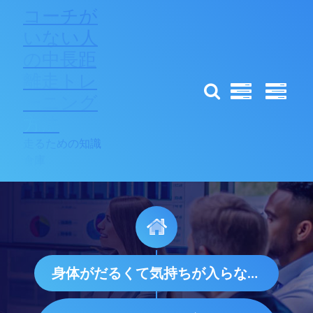
コ
コーチが
ン
いない人
テ
の中長距
ン
ツ
離走トレ
へ
ーニング
ス
方法
キ
ッ
走るための知識
プ
倉庫
身体がだるくて気持ちが入らない時にやるべきこと