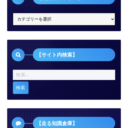
【知
識
カ
テ
ゴ
リ
【サイト内検索】
ー】
検
索:
【走る知識倉庫】