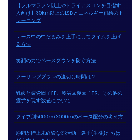
【フルマラソン以上やトライアスロンを目指す
人向け】30km以上のLSDとエネルギー補給のト
レーニング
レース中の中だるみを上手にしてタイムを上げ
る方法
笑顔の力でペースダウンを防ぐ方法
クーリングダウンの適切な時間は？
乳酸と疲労因子FF、疲労回復因子FR、その他の
疲労を現す数値について
タイプ別5000m/3000mのペース配分の考え方
顧問が陸上未経験な部活動、選手(生徒)たちは