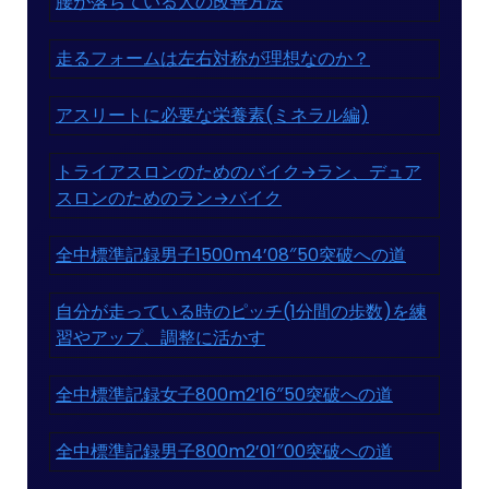
腰が落ちている人の改善方法
走るフォームは左右対称が理想なのか？
アスリートに必要な栄養素(ミネラル編)
トライアスロンのためのバイク→ラン、デュア
スロンのためのラン→バイク
全中標準記録男子1500m4’08″50突破への道
自分が走っている時のピッチ(1分間の歩数)を練
習やアップ、調整に活かす
全中標準記録女子800m2’16″50突破への道
全中標準記録男子800m2’01″00突破への道