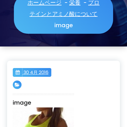
ホームページ
-
栄養
-
プロ
テインとアミノ酸について
image
30 4月 2016
image