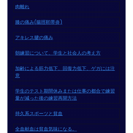
肉離れ
膝の痛み(腸脛靭帯炎)
アキレス腱の痛み
朝練習について、学生と社会人の考え方
加齢による筋力低下、回復力低下、ゲガには注
意
学生のテスト期間休みまたは仕事の都合で練習
量が減った後の練習再開方法
持久系スポーツと貧血
全血献血は貧血気味になる。