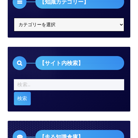
【知識カテゴリー】
【知
識
カ
テ
ゴ
リ
【サイト内検索】
ー】
検
索:
【走る知識倉庫】