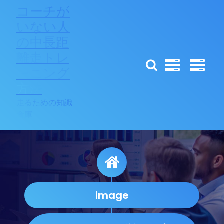
コ
コーチが
ン
いない人
テ
の中長距
ン
ツ
離走トレ
へ
ーニング
ス
方法
キ
ッ
走るための知識
プ
倉庫
image