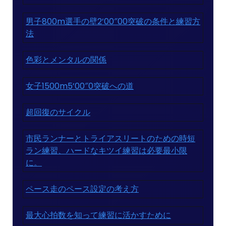
男子800m選手の壁2’00″00突破の条件と練習方
法
色彩とメンタルの関係
女子1500m5’00″0突破への道
超回復のサイクル
市民ランナーとトライアスリートのための時短
ラン練習、ハードなキツイ練習は必要最小限
に。
ペース走のペース設定の考え方
最大心拍数を知って練習に活かすために