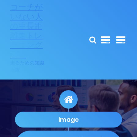
コ
コーチが
ン
いない人
テ
の中長距
ン
ツ
離走トレ
へ
ーニング
ス
方法
キ
ッ
走るための知識
プ
倉庫
image