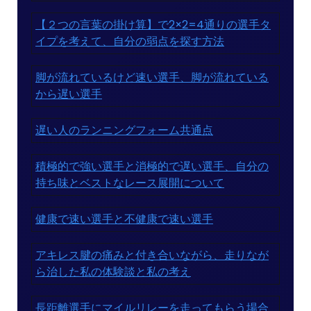
【２つの言葉の掛け算】で2×2=4通りの選手タ
イプを考えて、自分の弱点を探す方法
脚が流れているけど速い選手、脚が流れている
から遅い選手
遅い人のランニングフォーム共通点
積極的で強い選手と消極的で遅い選手、自分の
持ち味とベストなレース展開について
健康で速い選手と不健康で速い選手
アキレス腱の痛みと付き合いながら、走りなが
ら治した私の体験談と私の考え
長距離選手にマイルリレーを走ってもらう場合