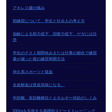
アキレス腱の痛み
朝練習について、学生と社会人の考え方
加齢による筋力低下、回復力低下、ゲガには注
意
学生のテスト期間休みまたは仕事の都合で練習
量が減った後の練習再開方法
持久系スポーツと貧血
全血献血は貧血気味になる。
中距離、長距離種目とエネルギー供給のしくみ
100mを反復する基礎的スピードトレーニング