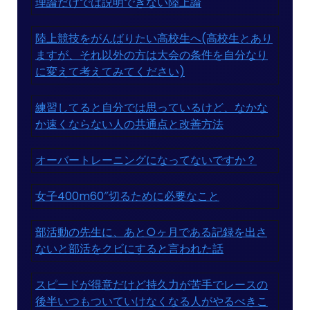
理論だけでは説明できない陸上論
陸上競技をがんばりたい高校生へ(高校生とあり
ますが、それ以外の方は大会の条件を自分なり
に変えて考えてみてください)
練習してると自分では思っているけど、なかな
か速くならない人の共通点と改善方法
オーバートレーニングになってないですか？
女子400m60″切るために必要なこと
部活動の先生に、あと○ヶ月である記録を出さ
ないと部活をクビにすると言われた話
スピードが得意だけど持久力が苦手でレースの
後半いつもついていけなくなる人がやるべきこ