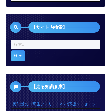
カ
テ
ゴ
リ
【サイト内検索】
ー】
検
索:
【走る知識倉庫】
奥能登の中高生アスリートへの応援メッセージ