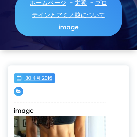
ホームページ
-
栄養
-
プロ
テインとアミノ酸について
image
30 4月 2016
image