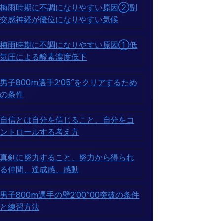
梅雨時期に不調になりやすい原因②副
交感神経が優位になりやすい気候
梅雨時期に不調になりやすい原因①低
気圧による酸素濃度低下
男子800m選手2’05″をクリアするため
の条件
自信とは自分を信じること、自分をコ
ントロールする考え方
真剣に努力すること、努力から得られ
る仲間、達成感、感動
男子800m選手の壁2’00″00突破の条件
と練習方法