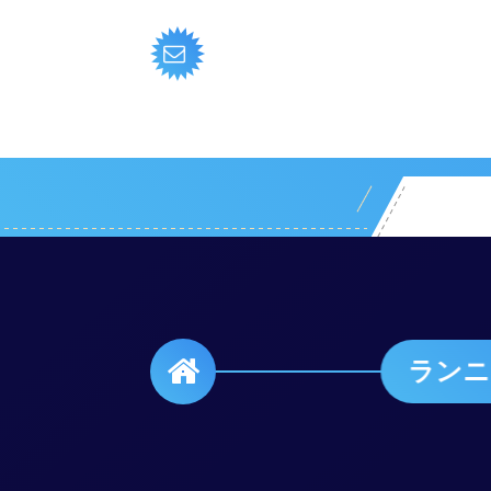
コ
ン
テ
ン
ツ
へ
ス
キ
ッ
プ
ランニング初心者