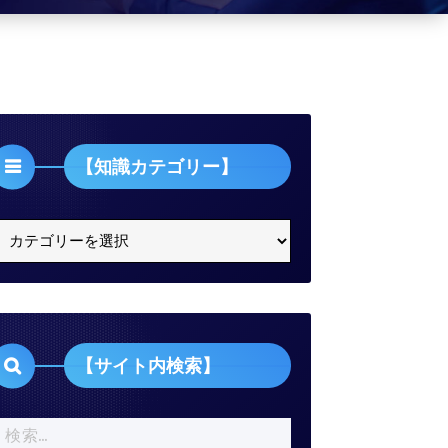
【知識カテゴリー】
【知
識
カ
テ
ゴ
リ
【サイト内検索】
ー】
検