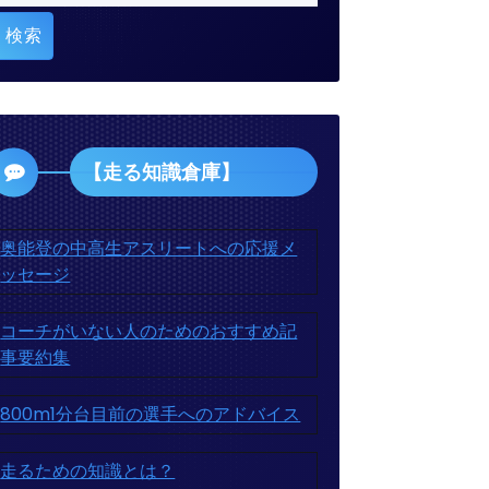
索:
【走る知識倉庫】
奥能登の中高生アスリートへの応援メ
ッセージ
コーチがいない人のためのおすすめ記
事要約集
800m1分台目前の選手へのアドバイス
走るための知識とは？