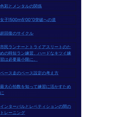
色彩とメンタルの関係
女子1500m5’00″0突破への道
超回復のサイクル
市民ランナーとトライアスリートのた
めの時短ラン練習、ハードなキツイ練
習は必要最小限に。
ペース走のペース設定の考え方
最大心拍数を知って練習に活かすため
に
インターバルとレペティションの間の
トレーニング